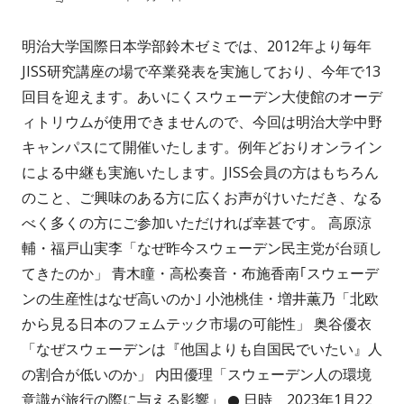
成
開
明治大学国際日本学部鈴木ゼミでは、2012年より毎年
者
日
JISS研究講座の場で卒業発表を実施しており、今年で13
回目を迎えます。あいにくスウェーデン大使館のオーデ
ィトリウムが使用できませんので、今回は明治大学中野
キャンパスにて開催いたします。例年どおりオンライン
による中継も実施いたします。JISS会員の方はもちろん
のこと、ご興味のある方に広くお声がけいただき、なる
べく多くの方にご参加いただければ幸甚です。 高原涼
輔・福戸山実李「なぜ昨今スウェーデン民主党が台頭し
てきたのか」 青木瞳・高松奏音・布施香南｢スウェーデ
ンの生産性はなぜ高いのか｣ 小池桃佳・増井薫乃「北欧
から見る日本のフェムテック市場の可能性」 奥谷優衣
「なぜスウェーデンは『他国よりも自国民でいたい』人
の割合が低いのか」 内田優理「スウェーデン人の環境
意識が旅行の際に与える影響」 ● 日時 2023年1月22