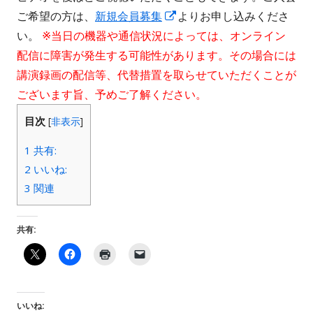
き
開
新
ィ
ご希望の方は、
新規会員募集
よりお申し込みくださ
ま
き
し
ン
い。
※当日の機器や通信状況によっては、オンライン
す
ま
い
ド
配信に障害が発生する可能性があります。その場合には
す
ウ
ウ
講演録画の配信等、代替措置を取らせていただくことが
ィ
で
ございます旨、予めご了解ください。
ン
開
目次
[
非表示
]
ド
き
1
共有:
ウ
ま
2
いいね:
で
す
3
関連
開
き
ま
共有:
す
いいね: