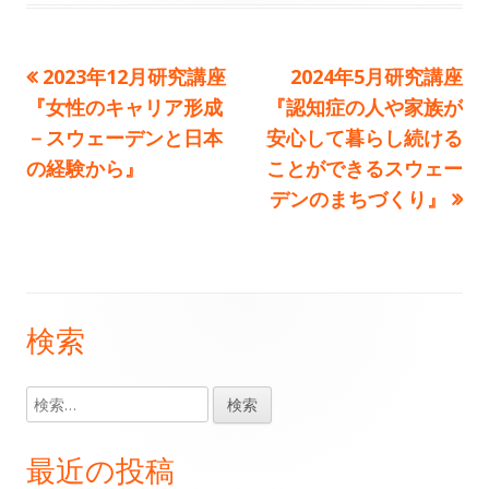
日
者
ゴ
前
次
2023年12月研究講座
2024年5月研究講座
投
リ
の
の
『女性のキャリア形成
『認知症の人や家族が
ー
稿
記
記
－スウェーデンと日本
安心して暮らし続ける
事:
事:
の経験から』
ことができるスウェー
ナ
デンのまちづくり』
ビ
ゲ
ー
検索
メ
シ
イ
検
ョ
索:
ン
ン
最近の投稿
サ