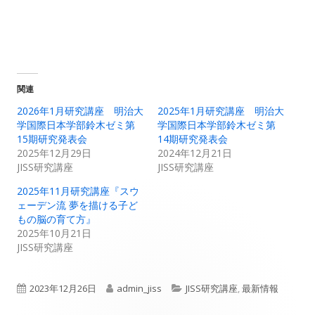
関連
2026年1月研究講座 明治大
2025年1月研究講座 明治大
学国際日本学部鈴木ゼミ第
学国際日本学部鈴木ゼミ第
15期研究発表会
14期研究発表会
2025年12月29日
2024年12月21日
JISS研究講座
JISS研究講座
2025年11月研究講座『スウ
ェーデン流 夢を描ける子ど
もの脳の育て方』
2025年10月21日
JISS研究講座
公
作
カ
2023年12月26日
admin_jiss
JISS研究講座
,
最新情報
開
成
テ