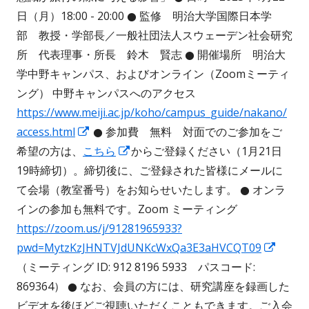
日（月）18:00 - 20:00 ● 監修 明治大学国際日本学
部 教授・学部長／一般社団法人スウェーデン社会研究
所 代表理事・所長 鈴木 賢志 ● 開催場所 明治大
学中野キャンパス、およびオンライン（Zoomミーティ
ング） 中野キャンパスへのアクセス
https://www.meiji.ac.jp/koho/campus_guide/nakano/
新
access.html
● 参加費 無料 対面でのご参加をご
し
新
希望の方は、
こちら
からご登録ください（1月21日
い
し
19時締切）。締切後に、ご登録された皆様にメールに
ウ
い
て会場（教室番号）をお知らせいたします。 ● オンラ
ィ
ウ
インの参加も無料です。Zoom ミーティング
ン
ィ
https://zoom.us/j/91281965933?
ド
ン
新
pwd=MytzKzJHNTVJdUNKcWxQa3E3aHVCQT09
ウ
ド
し
（ミーティング ID: 912 8196 5933 パスコード:
で
ウ
い
869364） ● なお、会員の方には、研究講座を録画した
開
で
ウ
ビデオを後ほどご視聴いただくこともできます。ご入会