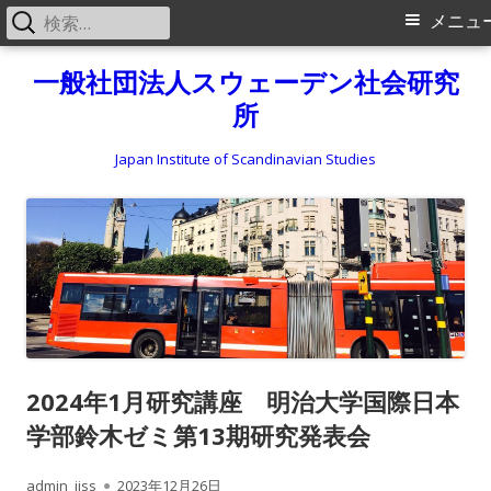
検
メ
メニュ
索:
イ
コ
一般社団法人スウェーデン社会研究
ン
所
ン
テ
メ
ン
Japan Institute of Scandinavian Studies
ツ
ニ
へ
ス
ュ
キ
ー
ッ
プ
2024年1月研究講座 明治大学国際日本
学部鈴木ゼミ第13期研究発表会
作
公
admin_jiss
2023年12月26日