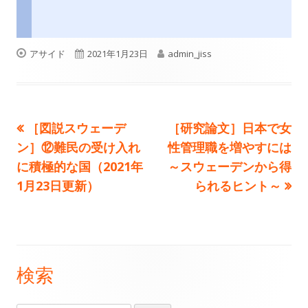
フ
公
作
アサイド
2021年1月23日
admin_jiss
ォ
開
成
ー
日
者
前
次
［図説スウェーデ
［研究論文］日本で女
投
マ
の
の
ン］⑫難民の受け入れ
性管理職を増やすには
ッ
稿
記
記
に積極的な国（2021年
～スウェーデンから得
ト
事:
事:
1月23日更新）
られるヒント～
ナ
ビ
ゲ
検索
メ
ー
イ