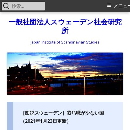
検
メ
メニュ
索:
イ
コ
一般社団法人スウェーデン社会研究
ン
所
ン
テ
メ
ン
Japan Institute of Scandinavian Studies
ツ
ニ
へ
ス
ュ
キ
ー
ッ
プ
［図説スウェーデン］⑬汚職が少ない国
（2021年1月23日更新）