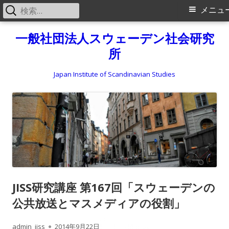
検
メ
メニュ
索:
イ
コ
一般社団法人スウェーデン社会研究
ン
所
ン
テ
メ
ン
Japan Institute of Scandinavian Studies
ツ
ニ
へ
ス
ュ
キ
ー
ッ
プ
JISS研究講座 第167回「スウェーデンの
公共放送とマスメディアの役割」
作
公
admin_jiss
2014年9月22日