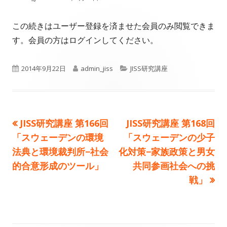
成
開
この続きはユーザー登録を済ませた会員のみ閲覧できま
者
日
す。会員の方はログインしてください。
公
作
カ
2014年9月22日
admin_jiss
JISS研究講座
開
成
テ
日
者
ゴ
前
次
JISS研究講座 第166回
JISS研究講座 第168回
投
リ
の
の
「スウェーデンの環境
「スウェーデンの少子
ー
稿
記
記
法典と環境裁判所−社会
化対策−家族政策と男女
事:
事:
的合意形成のツール」
共同参画社会への挑
ナ
戦」
ビ
ゲ