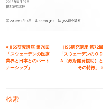
2015年8月29日
JISS研究講座
公
作
カ
2008年1月16日
admin_jiss
JISS研究講座
開
成
テ
日
者
ゴ
前
次
JISS研究講座 第70回
JISS研究講座 第72回
投
リ
の
の
「スウェーデンの医療
「スウェーデンのＯＤ
ー
稿
記
記
業界と日本とのパート
Ａ（政府開発援助）と
事:
事:
ナーシップ」
その特徴」
ナ
ビ
ゲ
検索
メ
ー