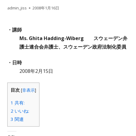
作
公
admin_jiss
2008年1月16日
成
開
・講師
者
日
Ms. Ghita Hadding-Wiberg スウェーデン弁
護士連合会弁護士、スウェーデン政府法制化委員
・日時
2008年2月15日
目次
[
非表示
]
1
共有:
2
いいね:
3
関連