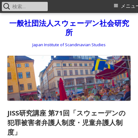
検
メ
メニュ
索:
イ
コ
一般社団法人スウェーデン社会研究
ン
所
ン
テ
メ
ン
Japan Institute of Scandinavian Studies
ツ
ニ
へ
ス
ュ
キ
ー
ッ
プ
JISS研究講座 第71回「スウェーデンの
犯罪被害者弁護人制度・児童弁護人制
度」