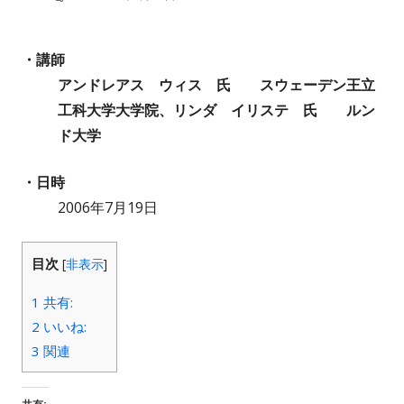
成
開
・講師
者
日
アンドレアス ウィス 氏 スウェーデン王立
工科大学大学院、リンダ イリステ 氏 ルン
ド大学
・日時
2006年7月19日
目次
[
非表示
]
1
共有:
2
いいね:
3
関連