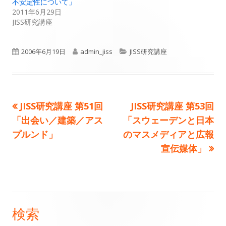
不安定性について」
2011年6月29日
JISS研究講座
公
作
カ
2006年6月19日
admin_jiss
JISS研究講座
開
成
テ
日
者
ゴ
前
次
JISS研究講座 第51回
JISS研究講座 第53回
投
リ
の
の
「出会い／建築／アス
「スウェーデンと日本
ー
稿
記
記
プルンド」
のマスメディアと広報
事:
事:
宣伝媒体」
ナ
ビ
ゲ
検索
メ
ー