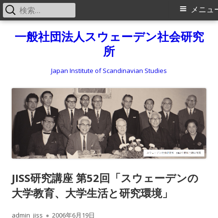
検
メ
メニュ
索:
イ
コ
一般社団法人スウェーデン社会研究
ン
所
ン
テ
メ
ン
Japan Institute of Scandinavian Studies
ツ
ニ
へ
ス
ュ
キ
ー
ッ
プ
JISS研究講座 第52回「スウェーデンの
大学教育、大学生活と研究環境」
作
公
admin_jiss
2006年6月19日