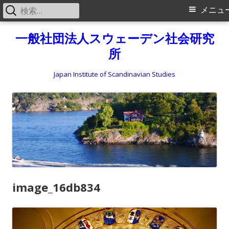
検
メ
メニュ
索:
イ
コ
一般社団法人スウェーデン社会研究
ン
所
ン
テ
メ
ン
Japan Institute of Scandinavian Studies
ツ
ニ
へ
ス
ュ
キ
ー
ッ
プ
image_16db834