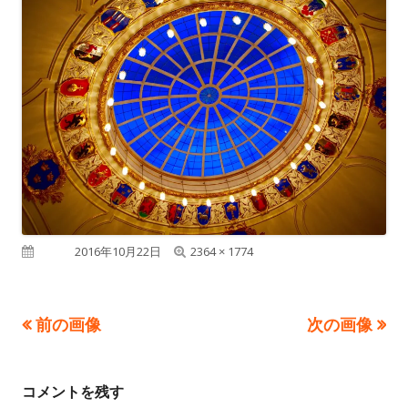
フ
公開日
2016年10月22日
2364 × 1774
ル
サ
前の画像
次の画像
イ
ズ
コメントを残す