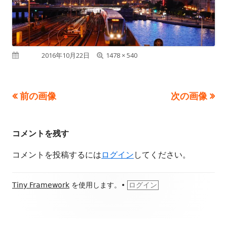
フ
公開日
2016年10月22日
1478 × 540
ル
サ
前の画像
次の画像
イ
ズ
コメントを残す
コメントを投稿するには
ログイン
してください。
フ
Tiny Framework
を使用します。
•
ログイン
ッ
タ