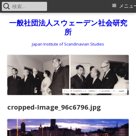
検
メ
メニュ
索:
イ
コ
一般社団法人スウェーデン社会研究
ン
所
ン
テ
メ
ン
Japan Institute of Scandinavian Studies
ツ
ニ
へ
ス
ュ
キ
ー
ッ
プ
cropped-Image_96c6796.jpg