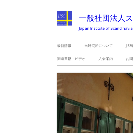
コ
ン
一般社団法人
テ
Japan Institute of Scandinavi
ン
ツ
メ
最新情報
当研究所について
JI
へ
イ
ス
関連書籍・ビデオ
入会案内
お問
キ
ン
ッ
メ
プ
ニ
ュ
ー