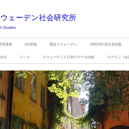
スウェーデン社会研究所
an Studies
SS研究講座
JISS所報
図説スウェーデン
SWEDEN.SE日本語版
合せ
リンク
スウェーデンと日本のデータ比較
ログイン（会