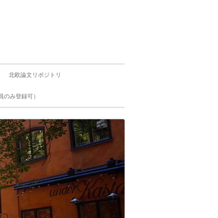
北欧論文リポジトリ
員のみ登録可）