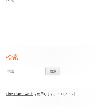
いいね:
検索
メ
イ
検
索:
ン
サ
フ
Tiny Framework
を使用します。
•
ログイン
イ
ッ