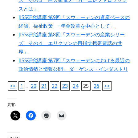
ズ その５ 巨大家電メーカーエレクトロラック
スとは」
JISS研究講座 第9回「スウェーデンの資産ベースの
経済、福祉政策 −年金改革を中心として」
JISS研究講座 第8回「スウェーデンの産業シリー
ズ その４ エリクソンの目指す携帯電話の世
界」
JISS研究講座 第7回「スウェーデンにおける最近の
政治情勢と情報公開」 ダーゲンス・インダストリ
<<
1
...
20
21
22
23
24
25
26
>>
共有: