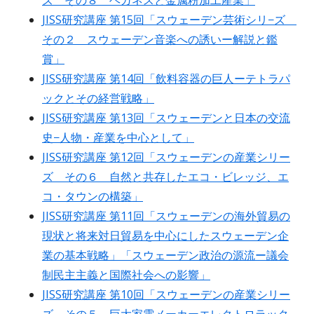
ズ その８ ヘガネスと金属粉加工産業」
JISS研究講座 第15回「スウェーデン芸術シリ−ズ
その２ スウェーデン音楽への誘いー解説と鑑
賞」
JISS研究講座 第14回「飲料容器の巨人ーテトラパ
ックとその経営戦略」
JISS研究講座 第13回「スウェーデンと日本の交流
史−人物・産業を中心として」
JISS研究講座 第12回「スウェーデンの産業シリー
ズ その６ 自然と共存したエコ・ビレッジ、エ
コ・タウンの構築」
JISS研究講座 第11回「スウェーデンの海外貿易の
現状と将来対日貿易を中心にしたスウェーデン企
業の基本戦略」「スウェーデン政治の源流ー議会
制民主主義と国際社会への影響」
JISS研究講座 第10回「スウェーデンの産業シリー