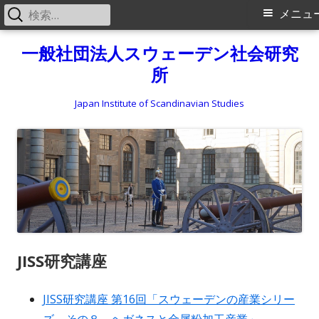
検
メ
メニュ
索:
イ
コ
一般社団法人スウェーデン社会研究
ン
所
ン
テ
メ
ン
Japan Institute of Scandinavian Studies
ツ
ニ
へ
ス
ュ
キ
ー
ッ
プ
JISS研究講座
JISS研究講座 第16回「スウェーデンの産業シリー